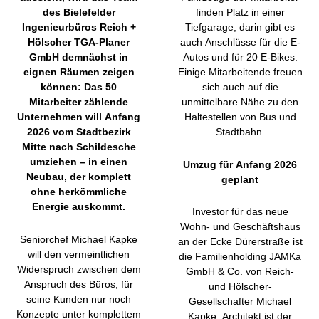
des Bielefelder
finden Platz in einer
Ingenieurbüros Reich +
Tiefgarage, darin gibt es
Hölscher TGA-Planer
auch Anschlüsse für die E-
GmbH demnächst in
Autos und für 20 E-Bikes.
eignen Räumen zeigen
Einige Mitarbeitende freuen
können: Das 50
sich auch auf die
Mitarbeiter zählende
unmittelbare Nähe zu den
Unternehmen will Anfang
Haltestellen von Bus und
2026 vom Stadtbezirk
Stadtbahn.
Mitte nach Schildesche
umziehen – in einen
Umzug für Anfang 2026
Neubau, der komplett
geplant
ohne herkömmliche
Energie auskommt.
Investor für das neue
Wohn- und Geschäftshaus
Seniorchef Michael Kapke
an der Ecke Dürerstraße ist
will den vermeintlichen
die Familienholding JAMKa
Widerspruch zwischen dem
GmbH & Co. von Reich-
Anspruch des Büros, für
und Hölscher-
seine Kunden nur noch
Gesellschafter Michael
Konzepte unter komplettem
Kapke. Architekt ist der