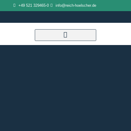
Zum
+49 521 329465-0
info@reich-hoelscher.de
Inhalt
springen