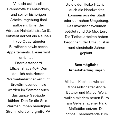
Verzicht auf fossile
Bielefelder Heiko Hädrich;
Brennstoffe zu entwickeln,
auch die Handwerker
und seiner bisherigen
kommen aus der Stadt
Arbeitsumgebung final
oder der nahen Umgebung.
auflösen: Unter der
Das Investitionsvolumen
Adresse Hainteichstraße 81
beträgt rund 3,5 Mio. Euro.
entsteht derzeit ein Neubau
Die Tiefbauarbeiten haben
mit 750 Quadratmetern
begonnen; der Umzug ist in
Bürofläche sowie sechs
rund eineinhalb Jahren
Appartements. Dieser wird
geplant.
errichtet im
Energiestandard
Bestmögliche
Effizienzhaus 40+. Den
Arbeitsbedingungen
deutlich reduzierten
Wärmebedarf decken fünf
Michael Kapke sowie seine
Erdwärmesonden; sie
Mitgesellschafter André
werden im Sommer auch
Büttner und Marcel Weiß
das ganze Gebäude
wollen mit dem neuen Büro
kühlen. Den für die Sole-
am Gellershagener Park
Wärmepumpen benötigten
Maßstäbe setzen: Die
Strom liefert eine große PV-
nötige Energiewende zum