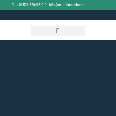
Zum
+49 521 329465-0
info@reich-hoelscher.de
Inhalt
springen