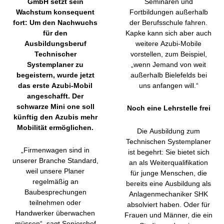
GmbH setzt sein
Seminaren und
Wachstum konsequent
Fortbildungen außerhalb
fort: Um den Nachwuchs
der Berufsschule fahren.
für den
Kapke kann sich aber auch
Ausbildungsberuf
weitere Azubi-Mobile
Technischer
vorstellen, zum Beispiel,
Systemplaner zu
„wenn Jemand von weit
begeistern, wurde jetzt
außerhalb Bielefelds bei
das erste Azubi-Mobil
uns anfangen will.“
angeschafft. Der
schwarze Mini one soll
Noch eine Lehrstelle frei
künftig den Azubis mehr
Mobilität ermöglichen.
Die Ausbildung zum
Technischen Systemplaner
„Firmenwagen sind in
ist begehrt: Sie bietet sich
unserer Branche Standard,
an als Weiterqualifikation
weil unsere Planer
für junge Menschen, die
regelmäßig an
bereits eine Ausbildung als
Baubesprechungen
Anlagenmechaniker SHK
teilnehmen oder
absolviert haben. Oder für
Handwerker überwachen
Frauen und Männer, die ein
müssen“, sagt Seniorchef