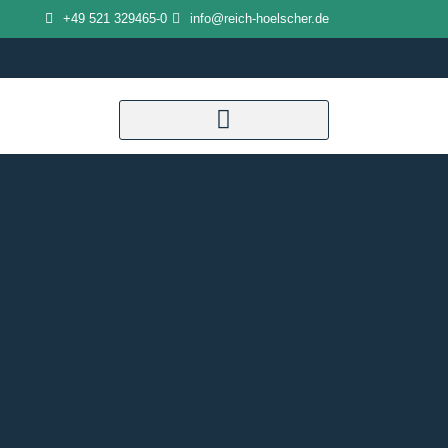
Zum
+49 521 329465-0
info@reich-hoelscher.de
Inhalt
springen