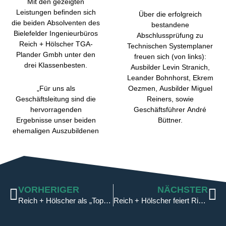
Mit den gezeigten
Leistungen befinden sich
Über die erfolgreich
die beiden Absolventen des
bestandene
Bielefelder Ingenieurbüros
Abschlussprüfung zu
Reich + Hölscher TGA-
Technischen Systemplaner
Plander Gmbh unter den
freuen sich (von links):
drei Klassenbesten.
Ausbilder Levin Stranich,
Leander Bohnhorst, Ekrem
„Für uns als
Oezmen, Ausbilder Miguel
Geschäftsleitung sind die
Reiners, sowie
hervorragenden
Geschäftsführer André
Ergebnisse unser beiden
Büttner.
ehemaligen Auszubildenen
Zurück
Nä
VORHERIGER
NÄCHSTER
Reich + Hölscher als „Top Company 2025“ ausgezeichnet
Reich + Hölscher feiert Richtfest für neue Büros