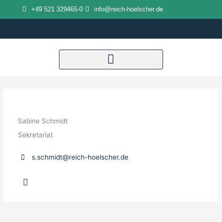
Zum
+49 521 329465-0
info@reich-hoelscher.de
Inhalt
springen
Sabine Schmidt
Sekretariat
s.schmidt@reich-hoelscher.de