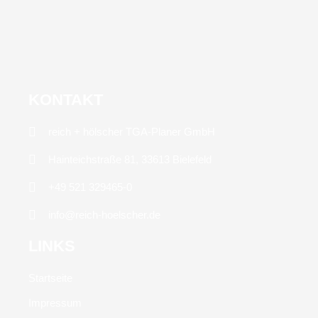
KONTAKT
reich + hölscher TGA-Planer GmbH
Hainteichstraße 81, 33613 Bielefeld
+49 521 329465-0
info@reich-hoelscher.de
LINKS
Startseite
Impressum