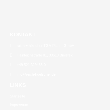
KONTAKT
reich + hölscher TGA-Planer GmbH
Hainteichstraße 81, 33613 Bielefeld
+49 521 329465-0
info@reich-hoelscher.de
LINKS
Startseite
Impressum