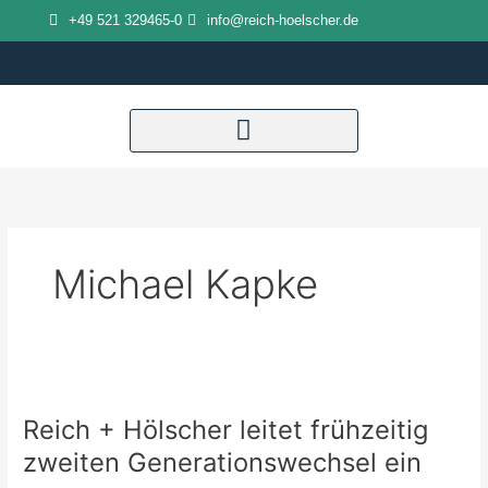
Zum
+49 521 329465-0
info@reich-hoelscher.de
Inhalt
springen
Michael Kapke
Reich
+
Reich + Hölscher leitet frühzeitig
Hölscher
leitet
zweiten Generationswechsel ein
frühzeitig