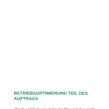
Die Auswertung der Langzeitmessung zu den auf
dem alten Klärwerksgelände aufgetretenen
Volumenströmen (links) hat unter zu Hilfenahme
des synthetischen Kennlinienfeldes (rechts) das
Leistungspotential des Abwasserwärmetauschers
in der Mitte ergeben. Die Kastengrafik zeigt, dass
die Leistung im Jahresverlauf dynamisch um den
Median von 60 kW schwankt.
Grafik: Reich + Hölscher
BETRIEBSOPTIMIERUNG TEIL DES
AUFTRAGS