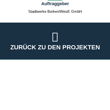
Auftraggeber
Stadtwerke Borken/Westf. GmbH
ZURÜCK ZU DEN PROJEKTEN
KONTAKT
reich + hölscher TGA-Planer GmbH
Hainteichstraße 81, 33613 Bielefeld