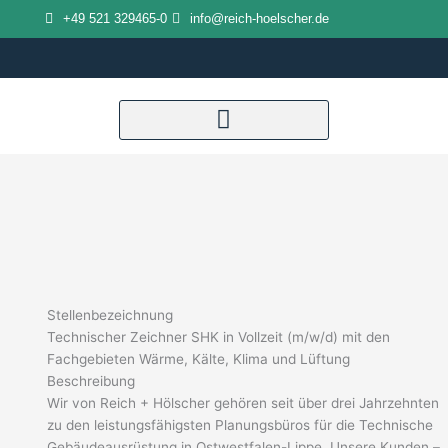
Zum
+49 521 329465-0
info@reich-hoelscher.de
Inhalt
springen
Stellenbezeichnung
Technischer Zeichner SHK in Vollzeit (m/w/d) mit den
Fachgebieten Wärme, Kälte, Klima und Lüftung
Beschreibung
Wir von Reich + Hölscher gehören seit über drei Jahrzehnten
zu den leistungsfähigsten Planungsbüros für die Technische
Gebäudeausrüstung in Ostwestfalen-Lippe. Unsere Kunden –