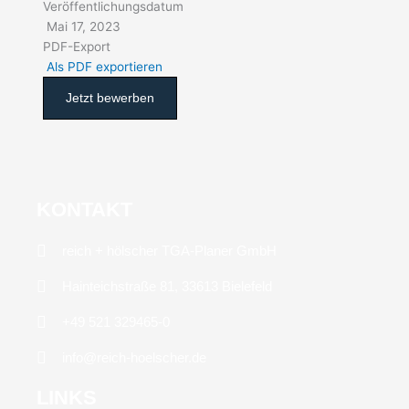
Veröffentlichungsdatum
Mai 17, 2023
PDF-Export
Als PDF exportieren
Jetzt bewerben
KONTAKT
reich + hölscher TGA-Planer GmbH
Hainteichstraße 81, 33613 Bielefeld
+49 521 329465-0
info@reich-hoelscher.de
LINKS